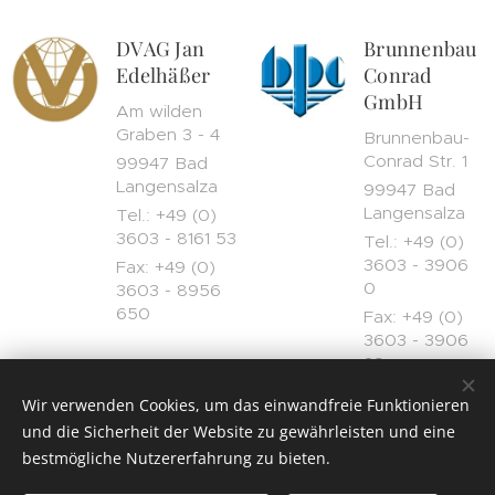
DVAG Jan
Brunnenbau
Edelhäßer
Conrad
GmbH
Am wilden
Graben 3 - 4
Brunnenbau-
Conrad Str. 1
99947 Bad
Langensalza
99947 Bad
Langensalza
Tel.: +49 (0)
3603 - 8161 53
Tel.: +49 (0)
3603 - 3906
Fax: +49 (0)
0
3603 - 8956
650
Fax: +49 (0)
3603 - 3906
29
Wir verwenden Cookies, um das einwandfreie Funktionieren
und die Sicherheit der Website zu gewährleisten und eine
bestmögliche Nutzererfahrung zu bieten.